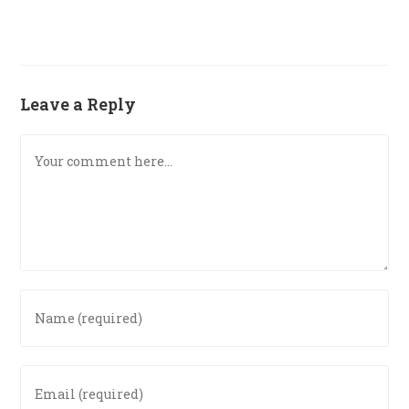
Leave a Reply
Comment
Enter
your
name
or
Enter
username
your