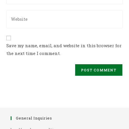
to
email
comment
address
Enter
to
your
comment
website
URL
(optional)
Save my name, email, and website in this browser for
the next time I comment.
General Inquiries