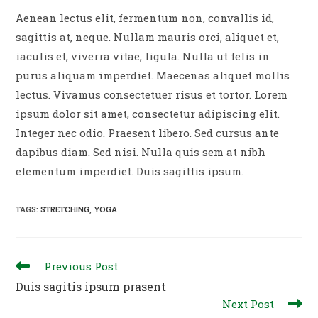
Aenean lectus elit, fermentum non, convallis id,
sagittis at, neque. Nullam mauris orci, aliquet et,
iaculis et, viverra vitae, ligula. Nulla ut felis in
purus aliquam imperdiet. Maecenas aliquet mollis
lectus. Vivamus consectetuer risus et tortor. Lorem
ipsum dolor sit amet, consectetur adipiscing elit.
Integer nec odio. Praesent libero. Sed cursus ante
dapibus diam. Sed nisi. Nulla quis sem at nibh
elementum imperdiet. Duis sagittis ipsum.
TAGS
:
STRETCHING
,
YOGA
Read
Previous Post
more
Duis sagitis ipsum prasent
articles
Next Post