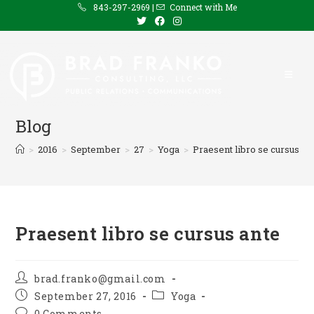
Skip
843-297-2969 |
Connect with Me
to
content
Blog
>
2016
>
September
>
27
>
Yoga
>
Praesent libro se cursus an
Praesent libro se cursus ante
Post
brad.franko@gmail.com
author:
Post
Post
September 27, 2016
Yoga
published:
category:
Post
0 Comments