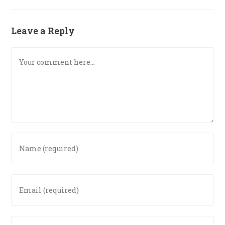
Leave a Reply
Comment
Enter
your
name
or
Enter
username
your
to
email
comment
address
Enter