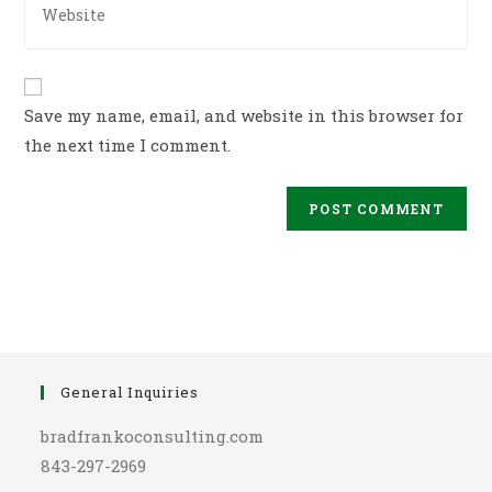
to
your
comment
website
URL
(optional)
Save my name, email, and website in this browser for
the next time I comment.
General Inquiries
bradfrankoconsulting.com
843-297-2969