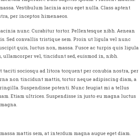
massa. Vestibulum lacinia arcu eget nulla. Class aptent
stra, per inceptos himenaeos.
 lacinia nunc. Curabitur tortor. Pellentesque nibh. Aenean
s. Sed convallis tristique sem. Proin ut ligula vel nunc
 suscipit quis, luctus non, massa. Fusce ac turpis quis ligula
 ullamcorper vel, tincidunt sed, euismod in, nibh.
taciti sociosqu ad litora torquent per conubia nostra, per
rna non tincidunt mattis, tortor neque adipiscing diam, a
fringilla. Suspendisse potenti. Nunc feugiat mi a tellus
am. Etiam ultrices. Suspendisse in justo eu magna luctus
s magna.
m massa mattis sem, at interdum magna augue eget diam.