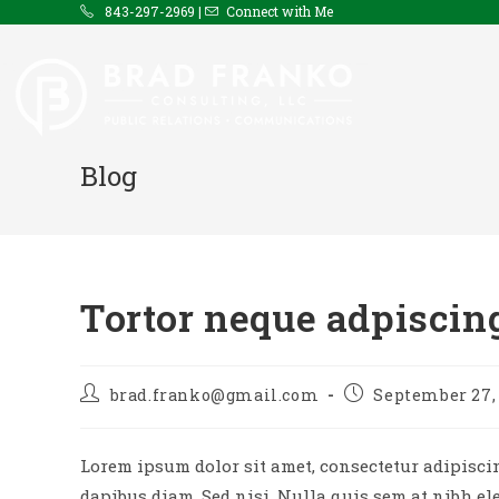
Skip
843-297-2969 |
Connect with Me
to
content
Blog
Tortor neque adpiscin
Post
Post
brad.franko@gmail.com
September 27,
author:
published:
Lorem ipsum dolor sit amet, consectetur adipiscing
dapibus diam. Sed nisi. Nulla quis sem at nibh e