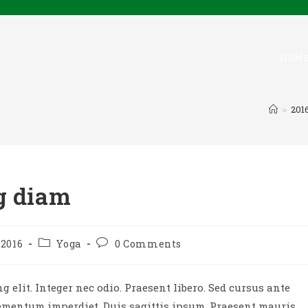
HOM
>
201
g diam
Post
Post
 2016
Yoga
0 Comments
category:
comments:
 elit. Integer nec odio. Praesent libero. Sed cursus ante
lementum imperdiet. Duis sagittis ipsum. Praesent mauris.