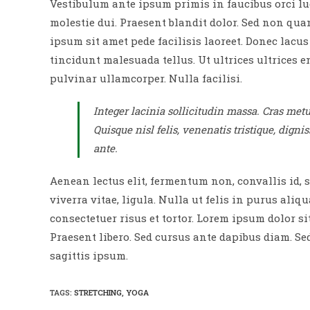
Vestibulum ante ipsum primis in faucibus orci luc
molestie dui. Praesent blandit dolor. Sed non qu
ipsum sit amet pede facilisis laoreet. Donec lacus
tincidunt malesuada tellus. Ut ultrices ultrices e
pulvinar ullamcorper. Nulla facilisi.
Integer lacinia sollicitudin massa. Cras metus
Quisque nisl felis, venenatis tristique, dignis
ante.
Aenean lectus elit, fermentum non, convallis id, sa
viverra vitae, ligula. Nulla ut felis in purus al
consectetuer risus et tortor. Lorem ipsum dolor sit
Praesent libero. Sed cursus ante dapibus diam. Se
sagittis ipsum.
TAGS
:
STRETCHING
,
YOGA