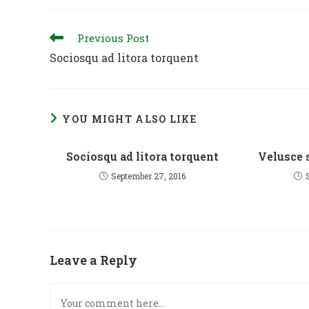
Read
Previous Post
more
Sociosqu ad litora torquent
articles
YOU MIGHT ALSO LIKE
Sociosqu ad litora torquent
Velusce s
September 27, 2016
Leave a Reply
Comment