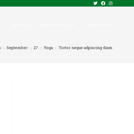
E
ABOUT US
WHAT WE DO
CONTACT US
TOGG
6
>
September
>
27
>
Yoga
>
Tortor neque adpiscing diam
WEBS
SEAR