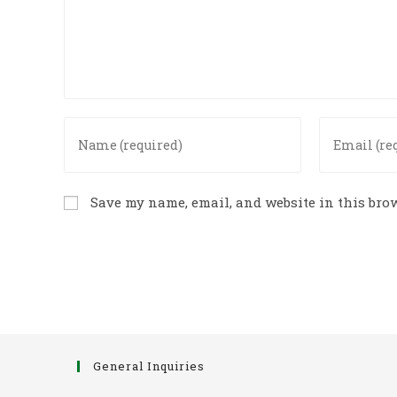
Enter
Enter
your
your
name
email
or
address
Save my name, email, and website in this brow
username
to
to
comment
comment
General Inquiries